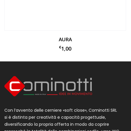
AURA
€
1,00
Con l’avvento delle cerniere «soft close», Cominotti SRL
si è distinta per creatività e capacità progettuale,
diversificando la propria offerta in modo da coprire