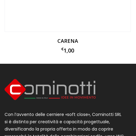
CARENA
€
1,00
Con l’avvento delle cerniere «soft close», Cominotti SRL
si è distinta per creatività e capacità progettuale,
diversificando la propria offerta in modo da coprire