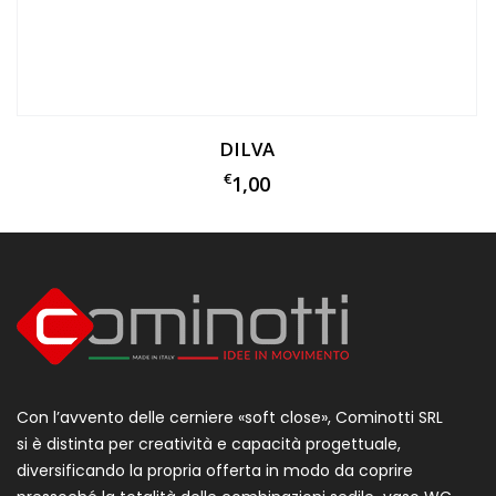
DILVA
€
1,00
Con l’avvento delle cerniere «soft close», Cominotti SRL
si è distinta per creatività e capacità progettuale,
diversificando la propria offerta in modo da coprire