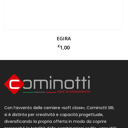
EGIRA
€
1,00
Con l’avvento delle cerniere «soft close», Cominotti SRL
si è distinta per creatività e capacità progettuale,
diversificando la propria offerta in modo da coprire