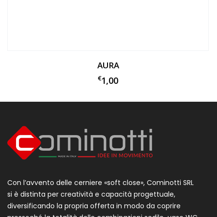
AURA
€
1,00
Con l’avvento delle cerniere «soft close», Cominotti SRL
si è distinta per creatività e capacità progettuale,
diversificando la propria offerta in modo da coprire